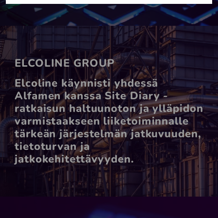
ELCOLINE GROUP
Elcoline käynnisti yhdessä
Alfamen kanssa Site Diary -
ratkaisun haltuunoton ja ylläpidon
varmistaakseen liiketoiminnalle
tärkeän järjestelmän jatkuvuuden,
tietoturvan ja
jatkokehitettävyyden.