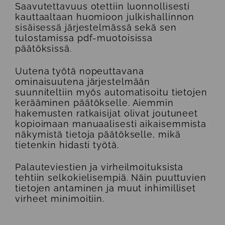
Saavutettavuus otettiin luonnollisesti
kauttaaltaan huomioon julkishallinnon
sisäisessä järjestelmässä sekä sen
tulostamissa pdf-muotoisissa
päätöksissä.
Uutena työtä nopeuttavana
ominaisuutena järjestelmään
suunniteltiin myös automatisoitu tietojen
kerääminen päätökselle. Aiemmin
hakemusten ratkaisijat olivat joutuneet
kopioimaan manuaalisesti aikaisemmista
näkymistä tietoja päätökselle, mikä
tietenkin hidasti työtä.
Palauteviestien ja virheilmoituksista
tehtiin selkokielisempiä. Näin puuttuvien
tietojen antaminen ja muut inhimilliset
virheet minimoitiin.