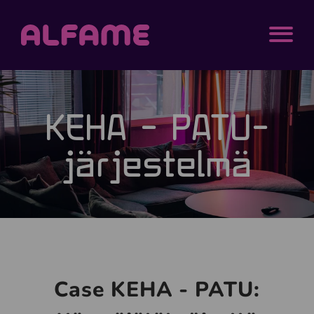
Siirry sisältöön
Alfame
MENU
KEHA - PATU-
järjestelmä
Case KEHA - PATU: