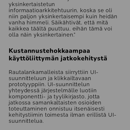
yksinkertaistetun
informaatioarkkitehtuurin, koska se oli
niin paljon yksinkertaisempi kuin heidän
vanha himmeli. Säikähtivät, että mitä
kaikkea täältä puuttuu, eihän tämä voi
olla näin yksinkertainen.”
Kustannustehokkaampaa
käyttöliittymän jatkokehitystä
Rautalankamalleista siirryttiin UI-
suunnitteluun ja klikkailtavaan
prototyyppiin. UI-suunnittelun
yhteydessä järjestelmälle luotiin
komponentti- ja tyylikirjasto, jotta
jatkossa samankaltaisten osioiden
toteuttaminen onnistuu itsenäisesti
kehitystiimin toimesta ilman erillistä UI-
suunnittelua.