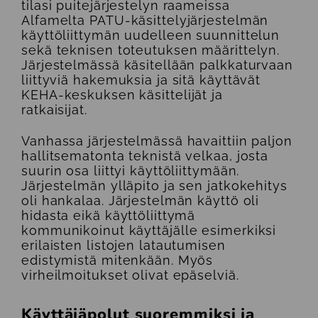
tilasi puitejärjestelyn raameissa
Alfamelta PATU-käsittelyjärjestelmän
käyttöliittymän uudelleen suunnittelun
sekä teknisen toteutuksen määrittelyn.
Järjestelmässä käsitellään palkkaturvaan
liittyviä hakemuksia ja sitä käyttävät
KEHA-keskuksen käsittelijät ja
ratkaisijat.
Vanhassa järjestelmässä havaittiin paljon
hallitsematonta teknistä velkaa, josta
suurin osa liittyi käyttöliittymään.
Järjestelmän ylläpito ja sen jatkokehitys
oli hankalaa. Järjestelmän käyttö oli
hidasta eikä käyttöliittymä
kommunikoinut käyttäjälle esimerkiksi
erilaisten listojen latautumisen
edistymistä mitenkään. Myös
virheilmoitukset olivat epäselviä.
Käyttäjäpolut suoremmiksi ja