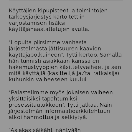
Käyttäjien kipupisteet ja toimintojen
tärkeysjärjestys kartoitettiin
varjostamisen lisäksi
käyttäjähaastattelujen avulla.
“Lopulta piirsimme vanhasta
järjestelmästä jättisuuren kaavion
käyttäjäpolkuineen”, Tytti kertoo. Samalla
hän tunnisti asiakkaan kanssa eri
hakemustyyppien käsittelyvaiheet ja sen,
mitä käyttäjiä (käsittelijä ja/tai ratkaisija)
kuhunkin vaiheeseen kuului.
“Palastelimme myös jokaisen vaiheen
yksittäisiksi tapahtumiksi
prosessitaulukkoon”, Tytti jatkaa. Näin
järjestelmän informaatioarkkitehtuuri
alkoi hahmottua ja selkiytyä.
“Asiakas säikähti nähtyään