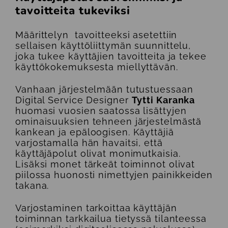
tavoitteita tukeviksi
Määrittelyn tavoitteeksi asetettiin
sellaisen käyttöliittymän suunnittelu,
joka tukee käyttäjien tavoitteita ja tekee
käyttökokemuksesta miellyttävän.
Vanhaan järjestelmään tutustuessaan
Digital Service Designer
Tytti Karanka
huomasi vuosien saatossa lisättyjen
ominaisuuksien tehneen järjestelmästä
kankean ja epäloogisen. Käyttäjiä
varjostamalla hän havaitsi, että
käyttäjäpolut olivat monimutkaisia.
Lisäksi monet tärkeät toiminnot olivat
piilossa huonosti nimettyjen painikkeiden
takana.
Varjostaminen tarkoittaa käyttäjän
toiminnan tarkkailua tietyssä tilanteessa