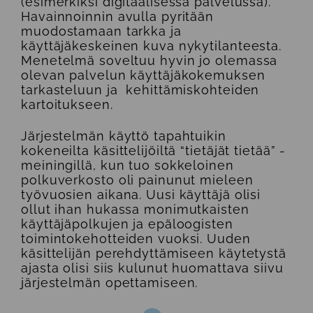
(esimerkiksi digitaalisessa palvelussa).
Havainnoinnin avulla pyritään
muodostamaan tarkka ja
käyttäjäkeskeinen kuva nykytilanteesta.
Menetelmä soveltuu hyvin jo olemassa
olevan palvelun käyttäjäkokemuksen
tarkasteluun ja kehittämiskohteiden
kartoitukseen.
Järjestelmän käyttö tapahtuikin
kokeneilta käsittelijöiltä “tietäjät tietää” -
meiningillä, kun tuo sokkeloinen
polkuverkosto oli painunut mieleen
työvuosien aikana. Uusi käyttäjä olisi
ollut ihan hukassa monimutkaisten
käyttäjäpolkujen ja epäloogisten
toimintokehotteiden vuoksi. Uuden
käsittelijän perehdyttämiseen käytetystä
ajasta olisi siis kulunut huomattava siivu
järjestelmän opettamiseen.