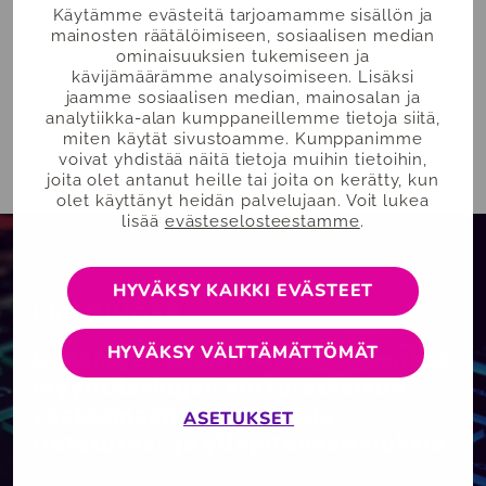
Käytämme evästeitä tarjoamamme sisällön ja
mainosten räätälöimiseen, sosiaalisen median
ominaisuuksien tukemiseen ja
kävijämäärämme analysoimiseen. Lisäksi
jaamme sosiaalisen median, mainosalan ja
analytiikka-alan kumppaneillemme tietoja siitä,
Asiakkaat
miten käytät sivustoamme. Kumppanimme
voivat yhdistää näitä tietoja muihin tietoihin,
joita olet antanut heille tai joita on kerätty, kun
olet käyttänyt heidän palvelujaan. Voit lukea
lisää
evästeselosteestamme
.
HYVÄKSY KAIKKI EVÄSTEET
LEITZINGER
HYVÄKSY VÄLTTÄMÄTTÖMÄT
Leitzinger uudisti Alfamen kanssa
myyntilaskujen siirtoratkaisun
vastaamaan nykyaikaisia
ASETUKSET
tietoturva- ja ylläpitovaatimuksia.