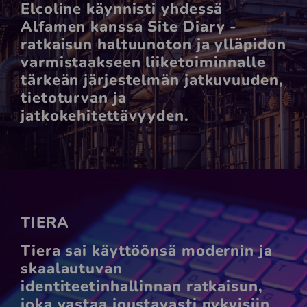
Elcoline käynnisti yhdessä
Alfamen kanssa Site Diary -
ratkaisun haltuunoton ja ylläpidon
varmistaakseen liiketoiminnalle
tärkeän järjestelmän jatkuvuuden,
tietoturvan ja
jatkokehitettävyyden.
TIERA
Tiera sai käyttöönsä modernin ja
skaalautuvan
identiteetinhallinnan ratkaisun,
joka vastaa joustavasti nykyisiin