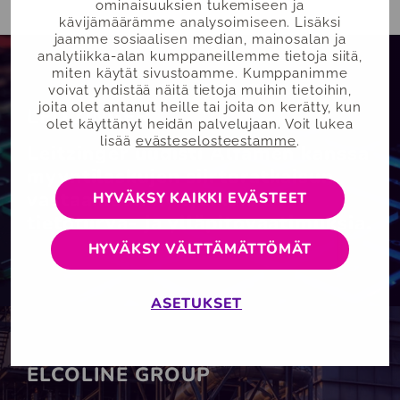
ominaisuuksien tukemiseen ja
kävijämäärämme analysoimiseen. Lisäksi
jaamme sosiaalisen median, mainosalan ja
analytiikka-alan kumppaneillemme tietoja siitä,
miten käytät sivustoamme. Kumppanimme
voivat yhdistää näitä tietoja muihin tietoihin,
joita olet antanut heille tai joita on kerätty, kun
LEITZINGER
olet käyttänyt heidän palvelujaan. Voit lukea
lisää
evästeselosteestamme
.
Leitzinger uudisti Alfamen kanssa
myyntilaskujen siirtoratkaisun
vastaamaan nykyaikaisia
HYVÄKSY KAIKKI EVÄSTEET
tietoturva- ja ylläpitovaatimuksia.
HYVÄKSY VÄLTTÄMÄTTÖMÄT
ASETUKSET
ELCOLINE GROUP