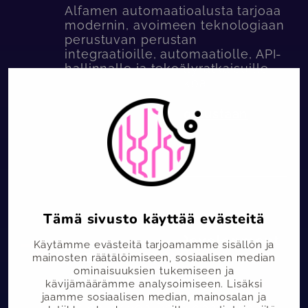
Alfamen automaatioalusta tarjoaa
modernin, avoimeen teknologiaan
perustuvan perustan
integraatioille, automaatiolle, API-
hallinnalle ja tekoälyratkaisuille
ilman toimittajalukkoa.
Tutustu automaatioalustaan
Tämä sivusto käyttää evästeitä
Vision-Driven Development
Käytämme evästeitä tarjoamamme sisällön ja
(VDD)
mainosten räätälöimiseen, sosiaalisen median
ominaisuuksien tukemiseen ja
kävijämäärämme analysoimiseen. Lisäksi
jaamme sosiaalisen median, mainosalan ja
Vision-Driven Development on