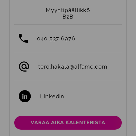
Myyntipäällikkö
B2B
040 537 6976
tero.hakala
@alfame.com
LinkedIn
VARAA AIKA KALENTERISTA