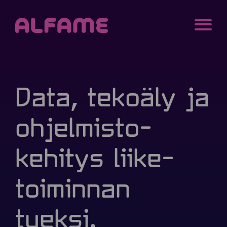
Siirry sisältöön
Alfame
MENU
Data, tekoäly ja
ohjelmisto­
kehitys liike­
toiminnan
tueksi.