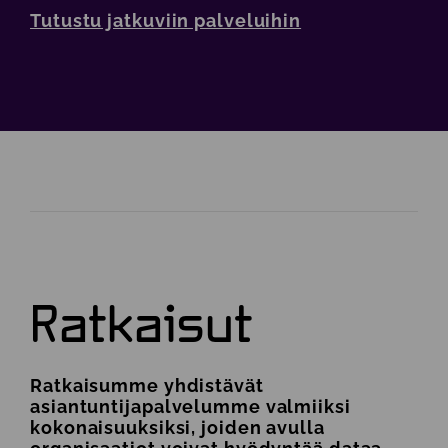
Tutustu jatkuviin palveluihin
Ratkaisut
Ratkaisumme yhdistävät
asiantuntijapalvelumme valmiiksi
kokonaisuuksiksi, joiden avulla