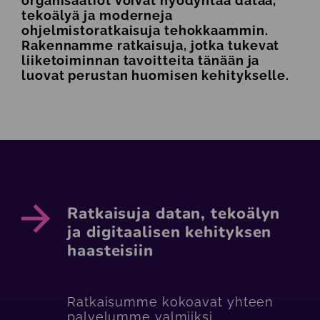
organisaatiot voivat hyödyntää dataa,
tekoälyä ja moderneja
ohjelmistoratkaisuja tehokkaammin.
Rakennamme ratkaisuja, jotka tukevat
liiketoiminnan tavoitteita tänään ja
luovat perustan huomisen kehitykselle.
Ratkaisuja datan, tekoälyn
ja digitaalisen kehityksen
haasteisiin
Ratkaisumme kokoavat yhteen
palvelumme valmiiksi