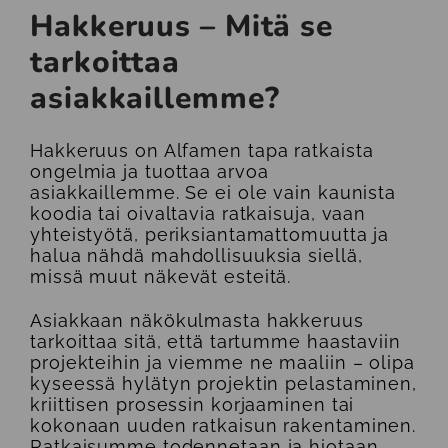
Hakkeruus – Mitä se
tarkoittaa
asiakkaillemme?
Hakkeruus on Alfamen tapa ratkaista
ongelmia ja tuottaa arvoa
asiakkaillemme. Se ei ole vain kaunista
koodia tai oivaltavia ratkaisuja, vaan
yhteistyötä, periksiantamattomuutta ja
halua nähdä mahdollisuuksia siellä,
missä muut näkevät esteitä.
Asiakkaan näkökulmasta hakkeruus
tarkoittaa sitä, että tartumme haastaviin
projekteihin ja viemme ne maaliin – olipa
kyseessä hylätyn projektin pelastaminen,
kriittisen prosessin korjaaminen tai
kokonaan uuden ratkaisun rakentaminen.
Ratkaisumme todennetaan ja hiotaan