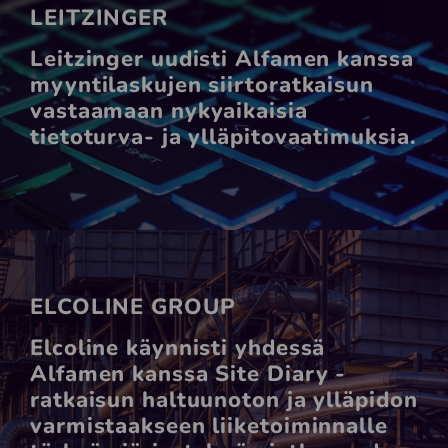
LEITZINGER
Leitzinger uudisti Alfamen kanssa
myyntilaskujen siirtoratkaisun
vastaamaan nykyaikaisia
tietoturva- ja ylläpitovaatimuksia.
ELCOLINE GROUP
Elcoline käynnisti yhdessä
Alfamen kanssa Site Diary -
ratkaisun haltuunoton ja ylläpidon
varmistaakseen liiketoiminnalle