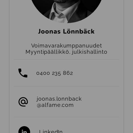
Joonas Lönnbäck
Voimavarakumppanuudet
Myyntipäällikkö, julkishallinto
0400 235 862
joonas.lonnback
@alfame.com
LinkedIn