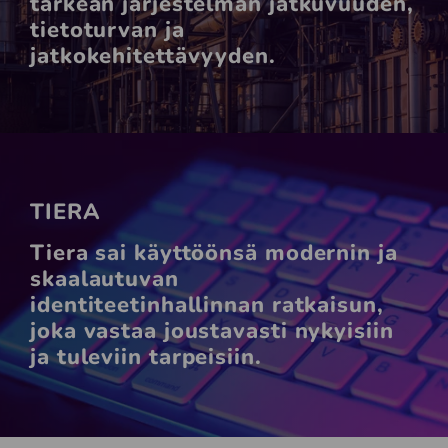
tärkeän järjestelmän jatkuvuuden,
tietoturvan ja
jatkokehitettävyyden.
TIERA
Tiera sai käyttöönsä modernin ja
skaalautuvan
identiteetinhallinnan ratkaisun,
joka vastaa joustavasti nykyisiin
ja tuleviin tarpeisiin.