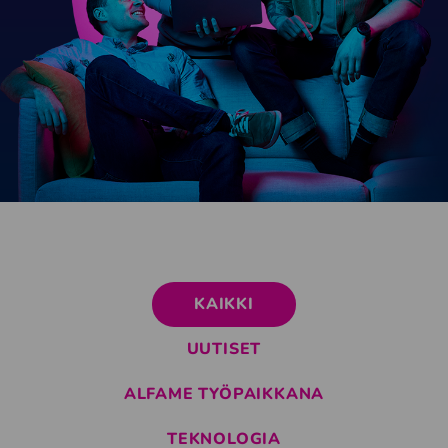
KAIKKI
UUTISET
ALFAME TYÖPAIKKANA
TEKNOLOGIA