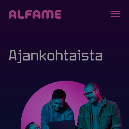
Siirry sisältöön
Alfame
MENU
Ajan­kohtaista