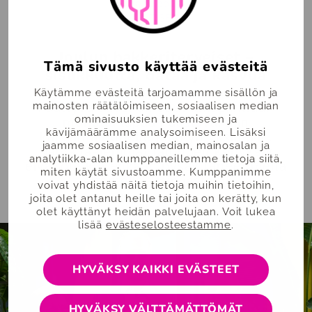
19.12.2025
UUTISET
Joulun hakkeriterveiset –
Tämä sivusto käyttää evästeitä
sisukkuutta, dataa ja kasvua
Käytämme evästeitä tarjoamamme sisällön ja
mainosten räätälöimiseen, sosiaalisen median
Päättyvä vuosi on ollut ilmapiiriltään
ominaisuuksien tukemiseen ja
monella tapaa haastava, niin
kävijämäärämme analysoimiseen. Lisäksi
kansantaloudelle kuin yrityksillekin.
jaamme sosiaalisen median, mainosalan ja
Nämä laajemmat talouden kehykset
analytiikka-alan kumppaneillemme tietoja siitä,
eivät ole kuitenkaan pysäyttäneet meitä
miten käytät sivustoamme. Kumppanimme
Alfamella. Päinvastoin!
voivat yhdistää näitä tietoja muihin tietoihin,
joita olet antanut heille tai joita on kerätty, kun
olet käyttänyt heidän palvelujaan. Voit lukea
lisää
evästeselosteestamme
.
HYVÄKSY KAIKKI EVÄSTEET
HYVÄKSY VÄLTTÄMÄTTÖMÄT