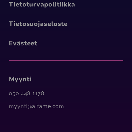
Tietoturva­politiikka
Tietosuojaseloste
Evästeet
Myynti
050 448 1178
myynti@alfame.com