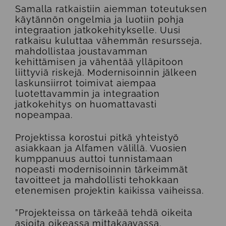
Samalla ratkaistiin aiemman toteutuksen
käytännön ongelmia ja luotiin pohja
integraation jatkokehitykselle. Uusi
ratkaisu kuluttaa vähemmän resursseja,
mahdollistaa joustavamman
kehittämisen ja vähentää ylläpitoon
liittyviä riskejä. Modernisoinnin jälkeen
laskunsiirrot toimivat aiempaa
luotettavammin ja integraation
jatkokehitys on huomattavasti
nopeampaa.
Projektissa korostui pitkä yhteistyö
asiakkaan ja Alfamen välillä. Vuosien
kumppanuus auttoi tunnistamaan
nopeasti modernisoinnin tärkeimmät
tavoitteet ja mahdollisti tehokkaan
etenemisen projektin kaikissa vaiheissa.
”Projekteissa on tärkeää tehdä oikeita
asioita oikeassa mittakaavassa.