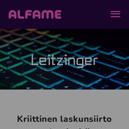
Siirry sisältöön
Alfame
MENU
Leitzinger
Kriittinen laskunsiirto