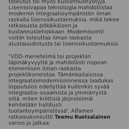
toteutus toi myös kustannushyötyjä.
Lisenssivapaa teknologia mahdollistaa
modernin integraatioympäristön ilman
raskaita lisenssikustannuksia, mikä tekee
ratkaisusta pitkäikäisen ja
kustannustehokkaan. Modernisointi
voitiin toteuttaa ilman raskasta
alustauudistusta tai lisenssikustannuksia.
”VDD-menetelmä toi projektiin
läpinäkyvyyttä ja mahdollisti nopean
etenemisen ilman raskasta
projektikoneistoa. Tämänkaltaisissa
integraatiomodernisoinneissa laadukas
lopputulos edellyttää kuitenkin syvää
integraatio-osaamista ja ymmärrystä
siitä, miten kriittisiä järjestelmiä
kehitetään hallitusti
tuotantoympäristössä”, Alfamen
ratkaisukonsultti
Teemu Ruotsalainen
sanoo ja jatkaa: