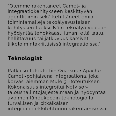
”Olemme rakentaneet Camel- ja
integraatiokehitykseen keskittyvän
agenttitiimin sekä kehittäneet omia
toimintamalleja tekoälyavusteisen
kehityksen tueksi. Näin tekoälyä voidaan
hyödyntää tehokkaasti ilman, että laatu,
hallittavuus tai jatkuvuus kärsivät
liiketoimintakriittisissä integraatioissa.”
Teknologiat
Ratkaisu toteutettiin Quarkus + Apache
Camel -pohjaisena integraationa, joka
korvasi aiemman Mule 3 -toteutuksen.
Kokonaisuus integroitui Netvisor-
taloushallintojärjestelmään ja hyödyntää
avoimen lähdekoodin teknologioita
turvallisen ja pitkäikäisen
integraatioarkkitehtuurin rakentamisessa.