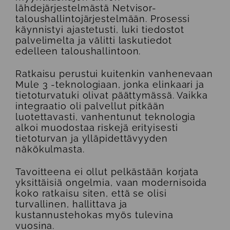
lähdejärjestelmästä Netvisor-
taloushallintojärjestelmään. Prosessi
käynnistyi ajastetusti, luki tiedostot
palvelimelta ja välitti laskutiedot
edelleen taloushallintoon.
Ratkaisu perustui kuitenkin vanhenevaan
Mule 3 -teknologiaan, jonka elinkaari ja
tietoturvatuki olivat päättymässä. Vaikka
integraatio oli palvellut pitkään
luotettavasti, vanhentunut teknologia
alkoi muodostaa riskejä erityisesti
tietoturvan ja ylläpidettävyyden
näkökulmasta.
Tavoitteena ei ollut pelkästään korjata
yksittäisiä ongelmia, vaan modernisoida
koko ratkaisu siten, että se olisi
turvallinen, hallittava ja
kustannustehokas myös tulevina
vuosina.