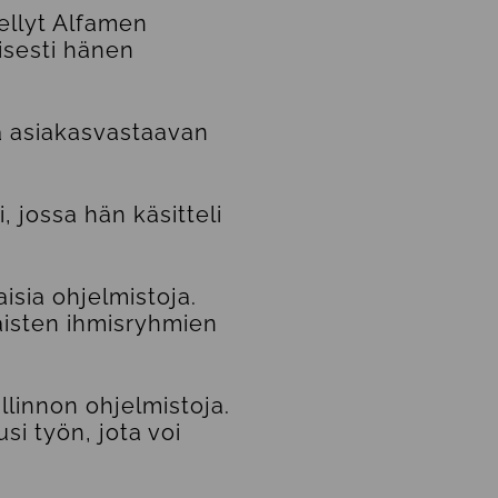
nellyt Alfamen
yisesti hänen
a asiakasvastaavan
 jossa hän käsitteli
aisia ohjelmistoja.
aisten ihmisryhmien
linnon ohjelmistoja.
si työn, jota voi