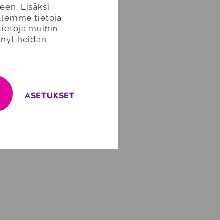
en. Lisäksi
, emmekä haluakaan,
llemme tietoja
kuten parhaaksi koemme
tietoja muihin
a."
tänyt heidän
ihin!
ASETUKSET