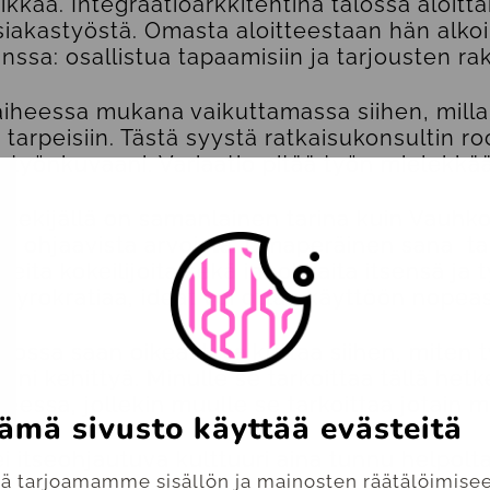
ikkaa. Integraatioarkkitehtina talossa aloit
siakastyöstä. Omasta aloitteestaan hän alko
sa: osallistua tapaamisiin ja tarjousten r
aiheessa mukana vaikuttamassa siihen, milla
arpeisiin. Tästä syystä ratkaisukonsultin ro
n työnkuvaani. Variaatio pitää työn mielekkää
tekijällä on samanlainen tarina kuin Vauhk
aa ohjaavista arvoista. Omaperäinen sana tar
keita kokeilijoita sekä innokkaita itsensä ja 
byrokratiaa, ideat voi ottaa käyttöön nopeas
iossa saan oikeasti vaikuttaa siihen, miten t
ani kehittyä. Minulle se tarkoittaa tällä hetk
eessa, jollekin muulle se tarkoittaa jotain m
ämä sivusto käyttää evästeitä
i itseohjautuva kulttuuri aina tunnu helpolta
 tarjoamamme sisällön ja mainosten räätälöimisee