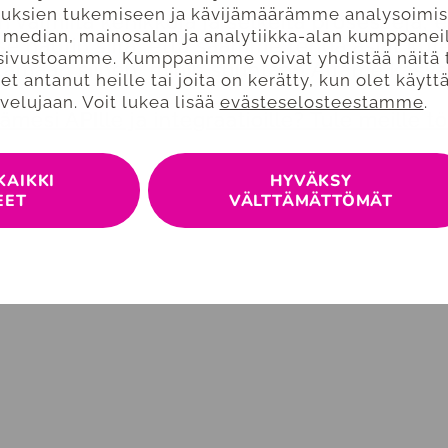
uksien tukemiseen ja kävijämäärämme analysoimise
en valmiita kehikkoja ja selkeitä prosesseja
 median, mainosalan ja analytiikka-alan kumppanei
itse nautin siitä, että saamme tehdä asiat 
t sivustoamme. Kumppanimme voivat yhdistää näitä 
ttamaan siihen, mihin suuntaan Alfame kasva
olet antanut heille tai joita on kerätty, kun olet käyt
velujaan. Voit lukea lisää
evästeselosteestamme
.
mesi APIlle ja integraatioille? Tule meille tö
KAIKKI
HYVÄKSY
EET
VÄLTTÄMÄTTÖMÄT