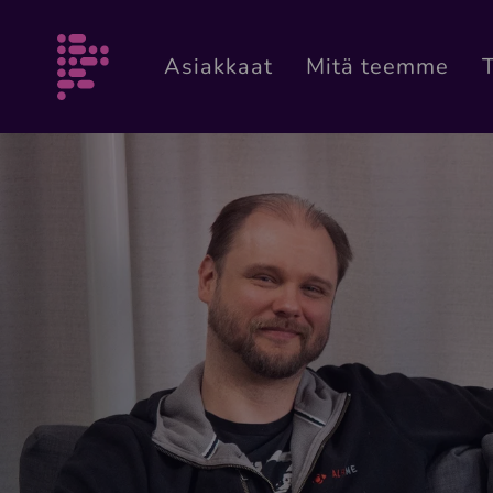
Siirry sisältöön
Morselogo
Asiakkaat
Mitä teemme