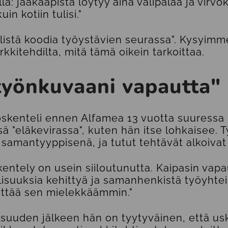
a: jääkaapista löytyy aina välipalaa ja virvok
in kotiin tulisi."
llistä koodia työystävien seurassa". Kysyim
kkitehdilta, mitä tämä oikein tarkoittaa.
työnkuvaani vapautta"
skenteli ennen Alfamea 13 vuotta suuressa
sä "eläkevirassa", kuten hän itse lohkaisee.
 samantyyppisenä, ja tutut tehtävät alkoivat
skentely on usein siiloutunutta. Kaipasin vapa
suuksia kehittyä ja samanhenkistä työyhteis
käyttää sen mielekkäämmin."
suuden jälkeen hän on tyytyväinen, että usk