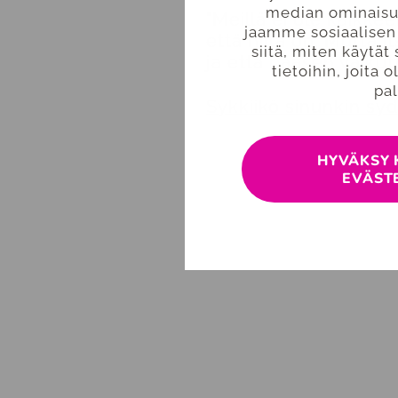
median ominaisu
"Meillä ei ole kaikke
jaamme sosiaalisen
että niitä on. Mutta 
siitä, miten käytä
ja että pääsen vaiku
tietoihin, joita 
pal
Sykkiikö sinunkin sydä
HYVÄKSY 
EVÄST