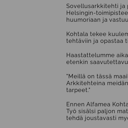
Sovellusarkkitehti ja
Helsingin-toimipisteel
huumoriaan ja vastu
Kohtala tekee kuulem
tehtäviin ja opastaa
Haastattelumme aikaan
etenkin saavutettavuu
"Meillä on tässä maail
Arkkitehteina meidä
tarpeet."
Ennen Alfamea Kohtal
Työ sisälsi paljon mat
tehdä joustavasti my