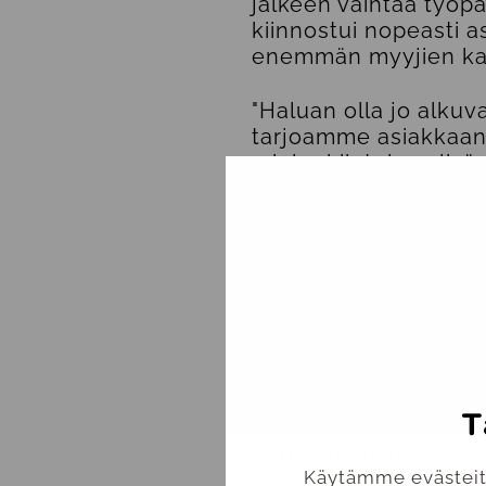
jälkeen vaihtaa työpa
kiinnostui nopeasti a
enemmän myyjien kans
"Haluan olla jo alkuv
tarjoamme asiakkaan t
mielenkiintoisen lisä
Monella Alfamen työn
yksi Alfamen toimint
alfamelaiset ovat roh
ei ole monimutkaista 
"Matalassa organisaat
suuntaan haluan urall
projektien myyntivaih
T
Vauhkonen lisää, ette
Käytämme evästeitä