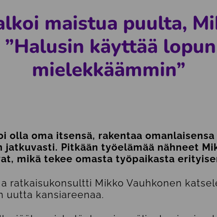
alkoi maistua puulta, Mi
: ”Halusin käyttää lopun
mielekkäämmin”
oi olla oma itsensä, rakentaa omanlaisensa
n jatkuvasti. Pitkään työelämää nähneet Mi
at, mikä tekee omasta työpaikasta erityis
 ja ratkaisukonsultti Mikko Vauhkonen katse
 uutta kansiareenaa.