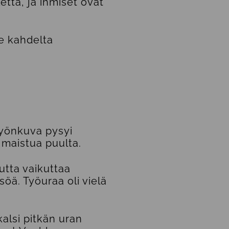
etta, ja ihmiset ovat
me kahdelta
 Työnkuva pysyi
 maistua puulta.
utta vaikuttaa
öä. Työuraa oli vielä
alsi pitkän uran