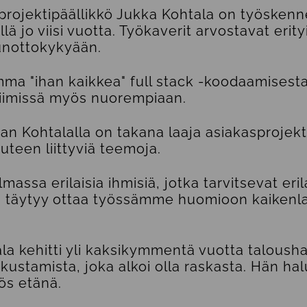
 projektipäällikkö Jukka Kohtala on työsken
lä jo viisi vuotta. Työkaverit arvostavat erit
unottokykyään.
ma "ihan kaikkea" full stack -koodaamisest
 tiimissä myös nuorempiaan.
 Kohtalalla on takana laaja asiakasprojekti,
teen liittyviä teemoja.
massa erilaisia ihmisiä, jotka tarvitsevat eril
n täytyy ottaa työssämme huomioon kaikenl
a kehitti yli kaksikymmentä vuotta taloushal
kustamista, joka alkoi olla raskasta. Hän halu
ös etänä.