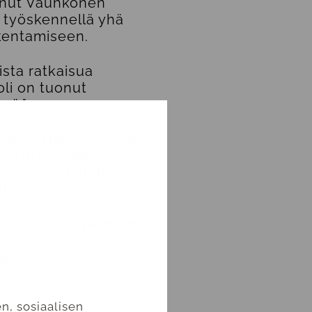
tanut Vauhkonen
i työskennellä yhä
akentamiseen.
ista ratkaisua
oli on tuonut
nä."
osella. Hakkeruus on
koittaa, että
työnsä kehittäjiä. Kun
ti.
yötäni teen ja mihin
ellä vaikuttamista
uuta."
.
n, sosiaalisen