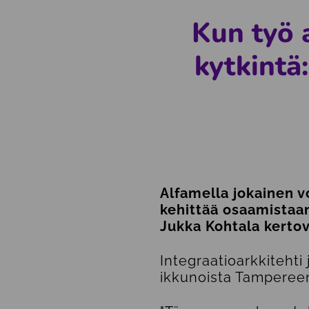
Kun työ 
kytkintä
Alfamella jokainen v
kehittää osaamistaa
Jukka Kohtala kertov
Integraatioarkkitehti
ikkunoista Tampereen