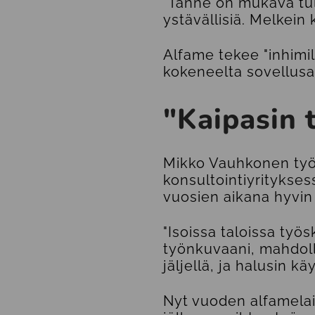
"Tänne on mukava tull
ystävällisiä. Melkein ku
Alfame tekee "inhimi
kokeneelta sovellusar
"Kaipasin 
Mikko Vauhkonen työ
konsultointiyritykses
vuosien aikana hyvin
"Isoissa taloissa työ
työnkuvaani, mahdolli
jäljellä, ja halusin 
Nyt vuoden alfamelai