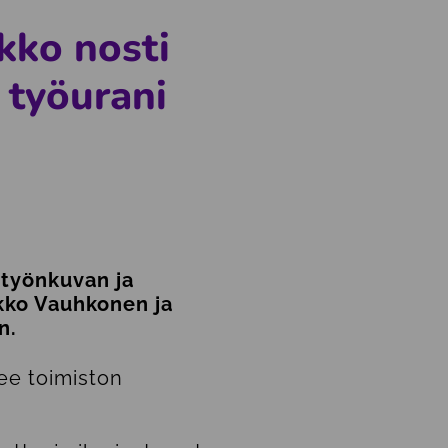
kko nosti
 työurani
 työnkuvan ja
kko Vauhkonen ja
en.
lee toimiston