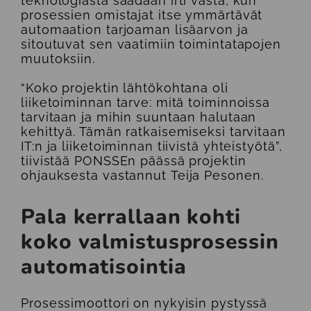
teknologiasta saadaan irti vasta, kun
prosessien omistajat itse ymmärtävät
automaation tarjoaman lisäarvon ja
sitoutuvat sen vaatimiin toimintatapojen
muutoksiin.
“Koko projektin lähtökohtana oli
liiketoiminnan tarve: mitä toiminnoissa
tarvitaan ja mihin suuntaan halutaan
kehittyä. Tämän ratkaisemiseksi tarvitaan
IT:n ja liiketoiminnan tiivistä yhteistyötä”,
tiivistää PONSSEn päässä projektin
ohjauksesta vastannut
Teija Pesonen
.
Pala kerrallaan kohti
koko valmistusprosessin
automatisointia
Prosessimoottori on nykyisin pystyssä