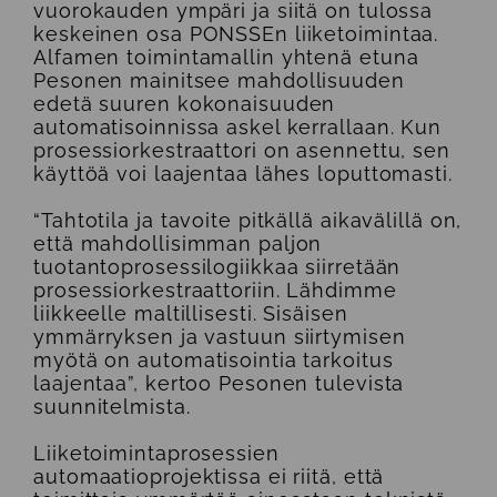
vuorokauden ympäri ja siitä on tulossa
keskeinen osa PONSSEn liiketoimintaa.
Alfamen toimintamallin yhtenä etuna
Pesonen mainitsee mahdollisuuden
edetä suuren kokonaisuuden
automatisoinnissa askel kerrallaan. Kun
prosessiorkestraattori on asennettu, sen
käyttöä voi laajentaa lähes loputtomasti.
“Tahtotila ja tavoite pitkällä aikavälillä on,
että mahdollisimman paljon
tuotantoprosessilogiikkaa siirretään
prosessiorkestraattoriin. Lähdimme
liikkeelle maltillisesti. Sisäisen
ymmärryksen ja vastuun siirtymisen
myötä on automatisointia tarkoitus
laajentaa”, kertoo Pesonen tulevista
suunnitelmista.
Liiketoimintaprosessien
automaatioprojektissa ei riitä, että