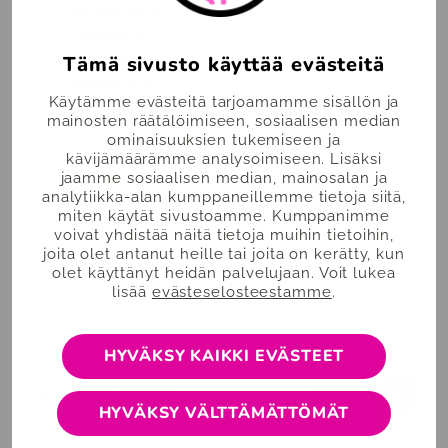
Alfresco
Process
Services
BPMN
Tämä sivusto käyttää evästeitä
prosessi­
Käytämme evästeitä tarjoamamme sisällön ja
automaatio
mainosten räätälöimiseen, sosiaalisen median
ominaisuuksien tukemiseen ja
kävijämäärämme analysoimiseen. Lisäksi
jaamme sosiaalisen median, mainosalan ja
analytiikka-alan kumppaneillemme tietoja siitä,
miten käytät sivustoamme. Kumppanimme
voivat yhdistää näitä tietoja muihin tietoihin,
joita olet antanut heille tai joita on kerätty, kun
olet käyttänyt heidän palvelujaan. Voit lukea
lisää
evästeselosteestamme
.
HYVÄKSY KAIKKI EVÄSTEET
Facebook
Linked
JAA SOMESSA:
HYVÄKSY VÄLTTÄMÄTTÖMÄT