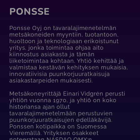
PONSSE
Ponsse Oyj on tavaralajimenetelmän
metsäkoneiden myyntiin, tuotantoon,
huoltoon ja teknologiaan erikoistunut
yritys, jonka toimintaa ohjaa aito
kiinnostus asiakasta ja tämän
liiketoimintaa kohtaan. Yhtiö kehittää ja
valmistaa kestävän kehityksen mukaisia,
innovatiivisia puunkorjuuratkaisuja
asiakastarpeiden mukaisesti.
Metsäkoneyrittäjä Einari Vidgrén perusti
yhtiön vuonna 1970, ja yhtiö on koko
historiansa ajan ollut
tavaralajimenetelmään perustuvien
puunkorjuuratkaisujen edelläkävijä.
Ponssen kotipaikka on Suomessa
Vieremällä. Yrityksen osakkeet
noteerataan NASDAQ OMX:n