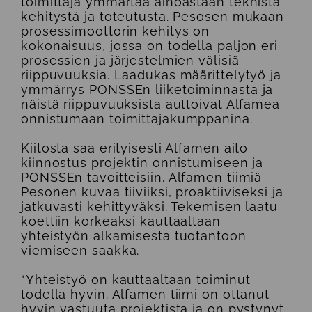
toimittaja ymmärtää ainoastaan teknistä
kehitystä ja toteutusta. Pesosen mukaan
prosessimoottorin kehitys on
kokonaisuus, jossa on todella paljon eri
prosessien ja järjestelmien välisiä
riippuvuuksia. Laadukas määrittelytyö ja
ymmärrys PONSSEn liiketoiminnasta ja
näistä riippuvuuksista auttoivat Alfamea
onnistumaan toimittajakumppanina.
Kiitosta saa erityisesti Alfamen aito
kiinnostus projektin onnistumiseen ja
PONSSEn tavoitteisiin. Alfamen tiimiä
Pesonen kuvaa tiiviiksi, proaktiiviseksi ja
jatkuvasti kehittyväksi. Tekemisen laatu
koettiin korkeaksi kauttaaltaan
yhteistyön alkamisesta tuotantoon
viemiseen saakka.
“Yhteistyö on kauttaaltaan toiminut
todella hyvin. Alfamen tiimi on ottanut
hyvin vastuuta projektista ja on pystynyt