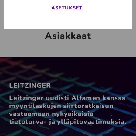
ASETUKSET
Asiakkaat
LEITZINGER
Leitzinger uudisti Alfamen kanssa
myyntilaskujen siirtoratkaisun
vastaamaan nykyaikaisia
tietoturva- ja ylläpitovaatimuksia.