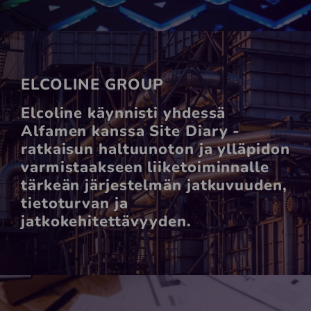
ELCOLINE GROUP
Elcoline käynnisti yhdessä
Alfamen kanssa Site Diary -
ratkaisun haltuunoton ja ylläpidon
varmistaakseen liiketoiminnalle
tärkeän järjestelmän jatkuvuuden,
tietoturvan ja
jatkokehitettävyyden.