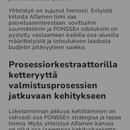
Yhteistyö on sujunut hienosti. Erityistä
kiitosta Alfamen tiimi saa
palveluasenteestaan: sovittuihin
suunnitelmiin ja PONSSEn odotuksiin on
pystytty vastaamaan kaikilla osa-alueilla
määrittelyistä ja toteutuksen laadusta
budjetin pitävyyteen saakka.
Prosessi­orkestraattorilla
ketteryyttä
valmistusprosessien
jatkuvaan kehitykseen
Liiketoiminnan jatkuva kehittäminen on
vahvasti osa PONSSEn strategiaa ja tapaa
toimia. Myös yhteistyö Alfamen kanssa
on ollut osa laajempaa kehityshanketta: