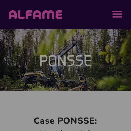
Siirry sisältöön
Alfame
MENU
PONSSE
Case PONSSE: