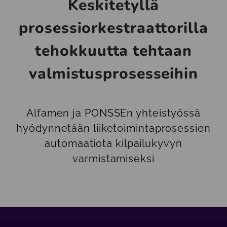
Keskitetyllä
prosessiorkestraat­toril­la
tehokkuutta tehtaan
valmistus­prosesseihin
Alfamen ja PONSSEn yhteistyössä
hyödynnetään liiketoimintaprosessien
automaatiota kilpailukyvyn
varmistamiseksi