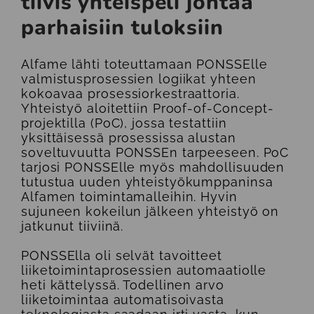
tiivis yhteispeli johtaa
parhaisiin tuloksiin
Alfame lähti toteuttamaan PONSSElle
valmistusprosessien logiikat yhteen
kokoavaa prosessiorkestraattoria.
Yhteistyö aloitettiin Proof-of-Concept-
projektilla (PoC), jossa testattiin
yksittäisessä prosessissa alustan
soveltuvuutta PONSSEn tarpeeseen. PoC
tarjosi PONSSElle myös mahdollisuuden
tutustua uuden yhteistyökumppaninsa
Alfamen toimintamalleihin. Hyvin
sujuneen kokeilun jälkeen yhteistyö on
jatkunut tiiviinä.
PONSSElla oli selvät tavoitteet
liiketoimintaprosessien automaatiolle
heti kättelyssä. Todellinen arvo
liiketoimintaa automatisoivasta