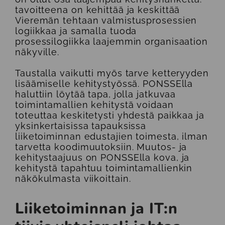
tavoitteena on kehittää ja keskittää
Vieremän tehtaan valmistusprosessien
logiikkaa ja samalla tuoda
prosessilogiikka laajemmin organisaation
näkyville.
Taustalla vaikutti myös tarve ketteryyden
lisäämiselle kehitystyössä. PONSSElla
haluttiin löytää tapa, jolla jatkuvaa
toimintamallien kehitystä voidaan
toteuttaa keskitetysti yhdestä paikkaa ja
yksinkertaisissa tapauksissa
liiketoiminnan edustajien toimesta, ilman
tarvetta koodimuutoksiin. Muutos- ja
kehitystaajuus on PONSSElla kova, ja
kehitystä tapahtuu toimintamallienkin
näkökulmasta viikoittain.
Liiketoiminnan ja IT:n