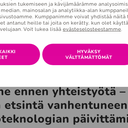
uksien tukemiseen ja kävijämäärämme analysoimise
 median, mainosalan ja analytiikka-alan kumppanei
t sivustoamme. Kumppanimme voivat yhdistää näitä 
olet antanut heille tai joita on kerätty, kun olet käyt
velujaan. Voit lukea lisää
evästeselosteestamme
.
KAIKKI
HYVÄKSY
EET
VÄLTTÄMÄTTÖMÄT
ne ennen yhteistyötä –
 etsintä vanhentuneen
oteknologian päivittäm