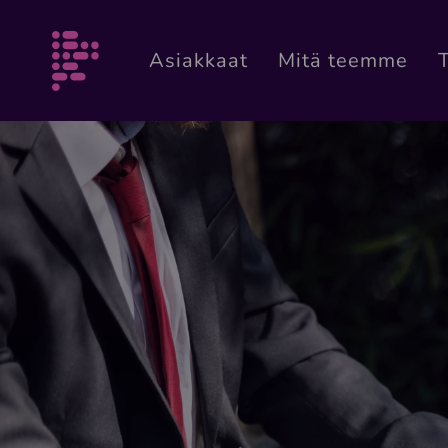
Siirry sisältöön
Morselogo
Asiakkaat
Mitä teemme