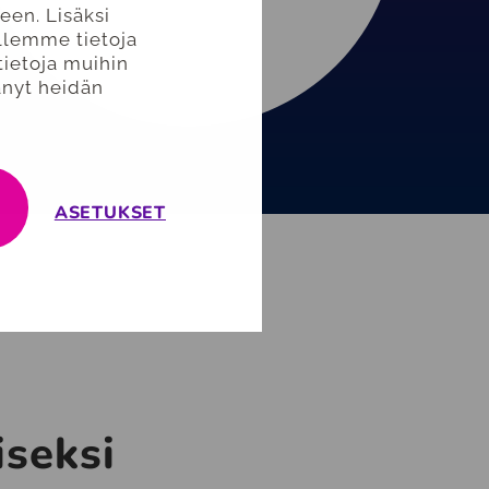
en. Lisäksi
llemme tietoja
tietoja muihin
tänyt heidän
ASETUKSET
iseksi