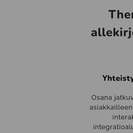
The
allekir
Yhteist
Osana jatku
asiakkaillee
intera
integratioal