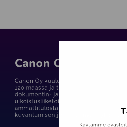
Canon Oy
Canon Oy kuuluu maailmanlaajuiseen C
120 maassa ja työllistää noin 18 000 ih
dokumentin- ja informaationhallinnan s
ulkoistusliiketoiminnan asiantuntijapa
ammattitulostamisen ratkaisuissa. Vuo
T
kuvantamisen johtohahmo jo yli 80 vuo
Käytämme evästeitä