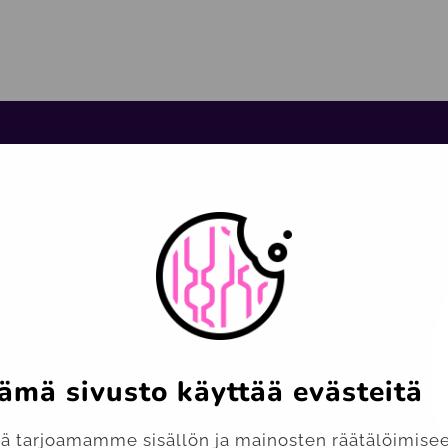
anon EMEA -ryhmään, joka toimii noin
mistä. Canon tarjoaa tulostuksen-,
ekä liiketoiminnan kehittämisen ja
lveluita. Canon on edelläkävijä myös
nna 1937 perustettu Canon on ollut
ämä sivusto käyttää evästeitä
tta.
 tarjoamamme sisällön ja mainosten räätälöimisee