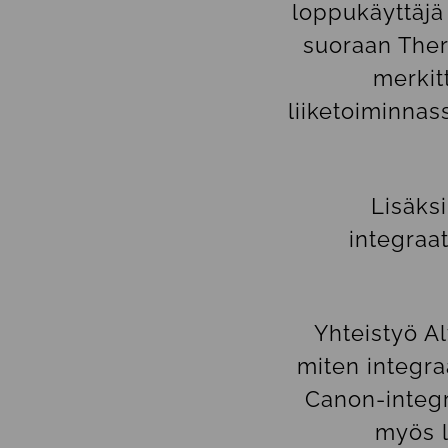
loppukäyttäjä
suoraan Ther
merkitt
liiketoiminnas
Lisäks
integraa
Yhteistyö Al
miten integra
Canon-integr
myös l