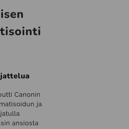
isen
tisointi
jattelua
utti Canonin
matisoidun ja
jatulla
ssin ansiosta