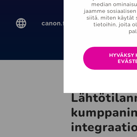
median ominaisu
jaamme sosiaalisen
siitä, miten käytä
canon.fi
tietoihin, joita 
pal
HYVÄKSY 
EVÄST
Lähtötilan
kumppanin
integraati