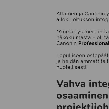
Alfamen ja Canonin y
allekirjoituksen integ
“Ymmärrys meidän tar
näkökulmasta – oli tä
Canonin
Professiona
Lopulliseen ostopäät
ja heidän ammattitait
huolellisesti.
Vahva inte
osaaminen
projektijoh