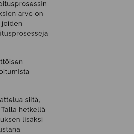
oitusprosessin
ksien arvo on
, joiden
oitusprosesseja
ttöisen
oitumista
ttelua siitä,
Tällä hetkellä
uksen lisäksi
ustana.