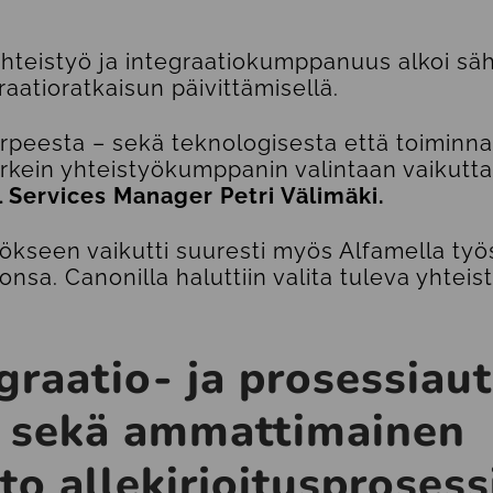
hteistyö ja integraatiokumppanuus alkoi sä
raatioratkaisun päivittämisellä.
peesta – sekä teknologisesta että toiminnal
rkein yhteistyökumppanin valintaan vaikutta
l Services Manager Petri Välimäki.
ökseen vaikutti suuresti myös Alfamella työ
onsa. Canonilla haluttiin valita tuleva yhtei
graatio- ja prosessiau
 sekä ammattimainen
to allekirjoitusprosess