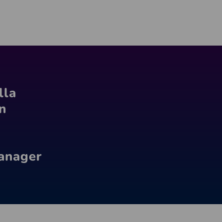
lla
n
Manager