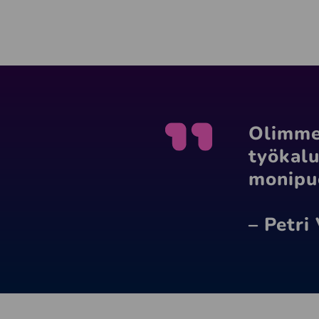
Olimme 
työkalu
monipuo
– Petri