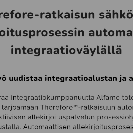
refore-ratkaisun sähkö
joitus­prosessin automa
integraatio­väylällä
yö uudistaa integraatioalustan ja a
vaa integraatiokumppanuutta Alfame tote
n tarjoamaan Therefore™-ratkaisuun auto
ktiivisen allekirjoituspalvelun prosessioh
ustalla. Automaattisen allekirjoitusprose