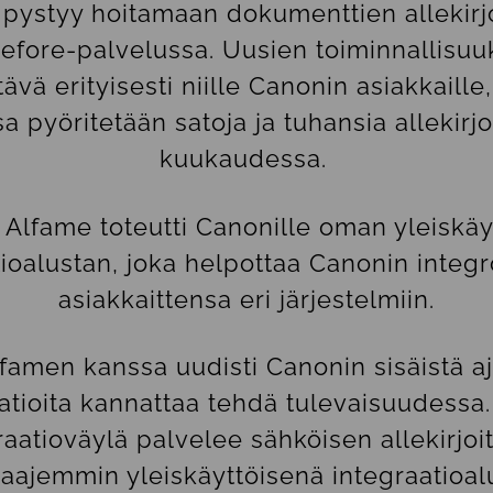
 pystyy hoitamaan dokumenttien allekirj
efore-palvelussa. Uusien toiminnallisuu
ävä erityisesti niille Canonin asiakkaille
sa pyöritetään satoja ja tuhansia allekirj
kuukaudessa.
i Alfame toteutti Canonille oman yleiskäy
tioalustan, joka helpottaa Canonin integr
asiakkaittensa eri järjestelmiin.
famen kanssa uudisti Canonin sisäistä aja
atioita kannattaa tehdä tulevaisuudessa. 
aatioväylä palvelee sähköisen allekirjoit
aajemmin yleiskäyttöisenä integraatioal