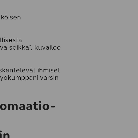
hköisen
lisesta
va seikka”, kuvailee
skentelevät ihmiset
styökumppani varsin
tomaatio-
in